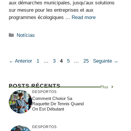
aux démarches municipales, jusqu’aux solutions
sur mesure pour les entreprises et aux
programmes écologiques …
Read more
Categorias
Notícias
Página
Página
Página
Página
Página
←
Anterior
1
…
3
4
5
…
25
Seguinte
→
POSTS RÉCENTS
Plus
DESPORTOS
Comment Choisir Sa
Raquette De Tennis Quand
On Est Débutant
DESPORTOS