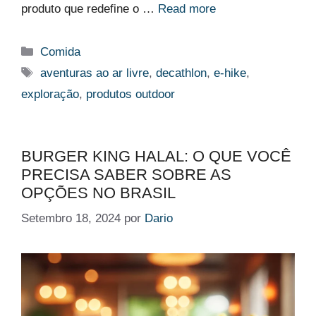
produto que redefine o …
Read more
Categorias
Comida
Etiquetas
aventuras ao ar livre
,
decathlon
,
e-hike
,
exploração
,
produtos outdoor
BURGER KING HALAL: O QUE VOCÊ
PRECISA SABER SOBRE AS
OPÇÕES NO BRASIL
Setembro 18, 2024
por
Dario