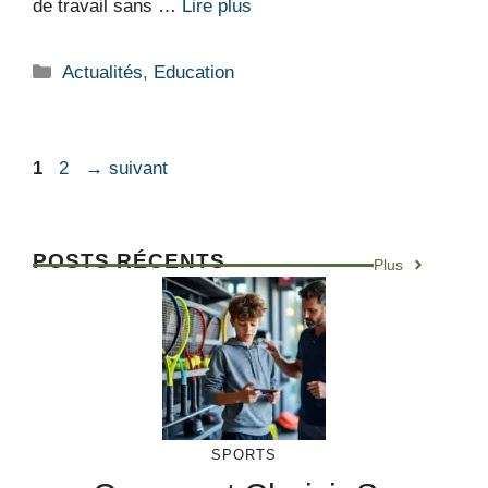
de travail sans …
Lire plus
Catégories
Actualités
,
Education
Page
Page
1
2
→
suivant
POSTS RÉCENTS
Plus
SPORTS