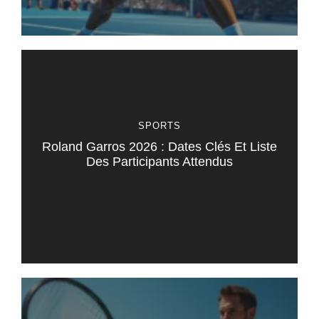
SPORTS
Roland Garros 2026 : Dates Clés Et Liste
Des Participants Attendus