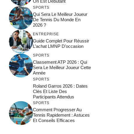
On Est Débutant
SPORTS
Qui Sera Le Meilleur Joueur
De Tennis Du Monde En
2026 ?
ENTREPRISE
Guide Complet Pour Réussir
L’achat LMNP D’occasion
SPORTS
Classement ATP 2026 : Qui
Sera Le Meilleur Joueur Cette
Année
SPORTS
Roland Garros 2026 : Dates
Clés Et Liste Des
Participants Attendus
SPORTS
Comment Progresser Au
Tennis Rapidement : Astuces
Et Conseils Efficaces