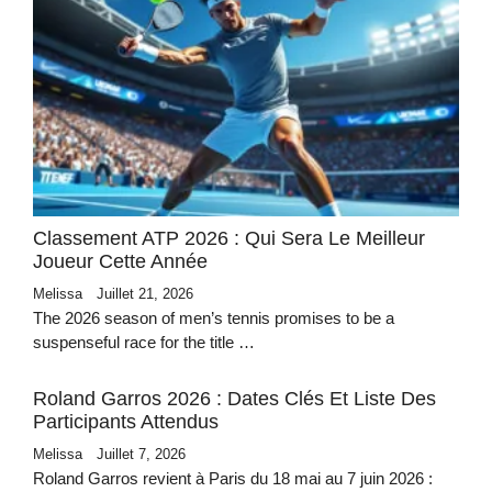
Classement ATP 2026 : Qui Sera Le Meilleur
Joueur Cette Année
Melissa
Juillet 21, 2026
The 2026 season of men’s tennis promises to be a
suspenseful race for the title …
Roland Garros 2026 : Dates Clés Et Liste Des
Participants Attendus
Melissa
Juillet 7, 2026
Roland Garros revient à Paris du 18 mai au 7 juin 2026 :