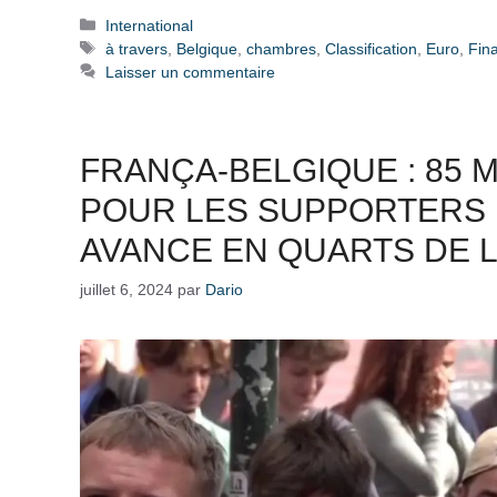
Catégories
International
Étiquettes
à travers
,
Belgique
,
chambres
,
Classification
,
Euro
,
Fin
Laisser un commentaire
FRANÇA-BELGIQUE : 85
POUR LES SUPPORTERS 
AVANCE EN QUARTS DE L
juillet 6, 2024
par
Dario