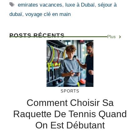
Étiquettes
emirates vacances
,
luxe à Dubaï
,
séjour à
dubaï
,
voyage clé en main
POSTS RÉCENTS
Plus
SPORTS
Comment Choisir Sa
Raquette De Tennis Quand
On Est Débutant