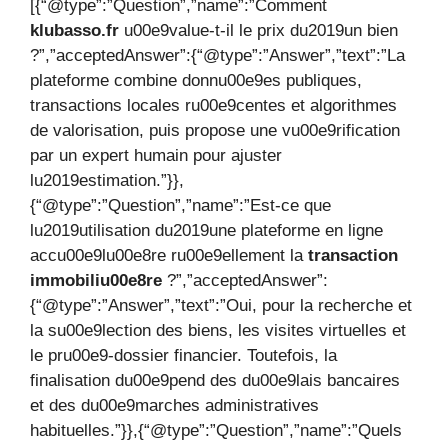
[{“@type”:”Question”,”name”:”Comment
klubasso.fr
u00e9value-t-il le prix du2019un bien
?”,”acceptedAnswer”:{“@type”:”Answer”,”text”:”La
plateforme combine donnu00e9es publiques,
transactions locales ru00e9centes et algorithmes
de valorisation, puis propose une vu00e9rification
par un expert humain pour ajuster
lu2019estimation.”}},
{“@type”:”Question”,”name”:”Est-ce que
lu2019utilisation du2019une plateforme en ligne
accu00e9lu00e8re ru00e9ellement la
transaction
immobiliu00e8re
?”,”acceptedAnswer”:
{“@type”:”Answer”,”text”:”Oui, pour la recherche et
la su00e9lection des biens, les visites virtuelles et
le pru00e9-dossier financier. Toutefois, la
finalisation du00e9pend des du00e9lais bancaires
et des du00e9marches administratives
habituelles.”}},{“@type”:”Question”,”name”:”Quels