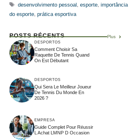
Etiquetas
desenvolvimento pessoal
,
esporte
,
importância
do esporte
,
prática esportiva
POSTS RÉCENTS
Plus
DESPORTOS
Comment Choisir Sa
Raquette De Tennis Quand
On Est Débutant
DESPORTOS
Qui Sera Le Meilleur Joueur
De Tennis Du Monde En
2026 ?
EMPRESA
Guide Complet Pour Réussir
L Achat LMNP D Occasion