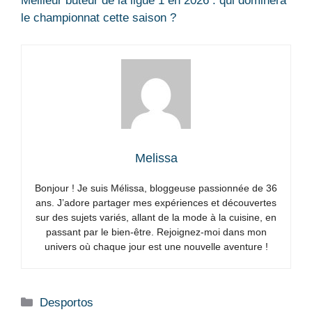
Meilleur buteur de la ligue 1 en 2026 : qui dominera
le championnat cette saison ?
Melissa
Bonjour ! Je suis Mélissa, bloggeuse passionnée de 36
ans. J’adore partager mes expériences et découvertes
sur des sujets variés, allant de la mode à la cuisine, en
passant par le bien-être. Rejoignez-moi dans mon
univers où chaque jour est une nouvelle aventure !
Categorias
Desportos