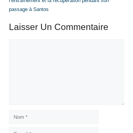
l’entraînement et la récupération pendant son
passage à Santos
Laisser Un Commentaire
Commentaire
Nom
E-