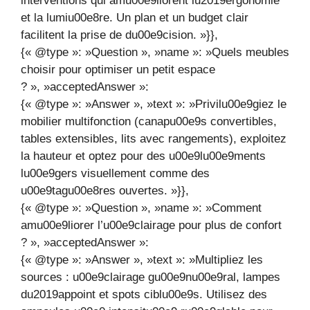
interventions qui amu00e9liorent lu2019ergonomie
et la lumiu00e8re. Un plan et un budget clair
facilitent la prise de du00e9cision. »}},
{« @type »: »Question », »name »: »Quels meubles
choisir pour optimiser un petit espace
? », »acceptedAnswer »:
{« @type »: »Answer », »text »: »Privilu00e9giez le
mobilier multifonction (canapu00e9s convertibles,
tables extensibles, lits avec rangements), exploitez
la hauteur et optez pour des u00e9lu00e9ments
lu00e9gers visuellement comme des
u00e9tagu00e8res ouvertes. »}},
{« @type »: »Question », »name »: »Comment
amu00e9liorer l’u00e9clairage pour plus de confort
? », »acceptedAnswer »:
{« @type »: »Answer », »text »: »Multipliez les
sources : u00e9clairage gu00e9nu00e9ral, lampes
du2019appoint et spots ciblu00e9s. Utilisez des