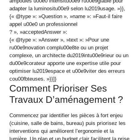
ampoules u00e0 intensitu00e9 ru00e9glable pour
adapter la luminositu00e9 selon lu2019usage. »}},
{« @type »: »Question », »name »: »Faut-il faire
appel u00e0 un professionnel
? », »acceptedAnswer »:
{« @type »: »Answer », »text »: »Pour une
ru00e9novation complu00e8te ou un projet
complexe, un architecte du2019intu00e9rieur ou un
du00e9corateur apporte une expertise utile pour
optimiser lu2019espace et u00e9viter des erreurs
cou00fbteuses. »}}]}
Comment Prioriser Ses
Travaux D’aménagement ?
Commencez par identifier les pièces à fort enjeu
(cuisine, salle de bains, bureau) puis priorisez les
interventions qui améliorent l’ergonomie et la
lumière. Un plan et un budget clair facilitent la prise