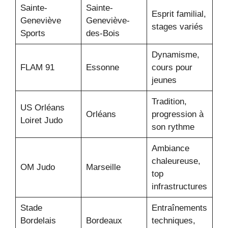
Sainte-
Sainte-
Esprit familial,
Geneviève
Geneviève-
stages variés
Sports
des-Bois
Dynamisme,
FLAM 91
Essonne
cours pour
jeunes
Tradition,
US Orléans
Orléans
progression à
Loiret Judo
son rythme
Ambiance
chaleureuse,
OM Judo
Marseille
top
infrastructures
Stade
Entraînements
Bordelais
Bordeaux
techniques,