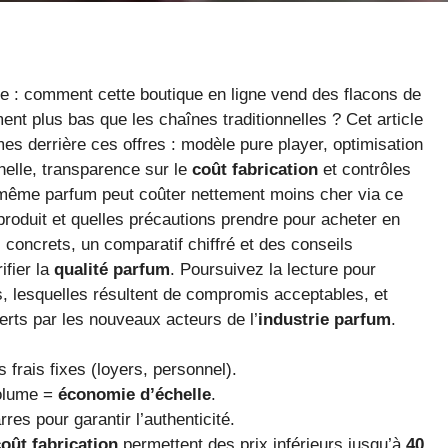
gue : comment cette boutique en ligne vend des flacons de
ent plus bas que les chaînes traditionnelles ? Cet article
es derrière ces offres : modèle pure player, optimisation
helle, transparence sur le
coût fabrication
et contrôles
 même parfum peut coûter nettement moins cher via ce
 produit et quelles précautions prendre pour acheter en
 concrets, un comparatif chiffré et des conseils
ifier la
qualité parfum
. Poursuivez la lecture pour
, lesquelles résultent de compromis acceptables, et
erts par les nouveaux acteurs de l’
industrie parfum
.
s frais fixes (loyers, personnel).
olume =
économie d’échelle
.
res pour garantir l’authenticité.
oût fabrication
permettent des prix inférieurs jusqu’à
40