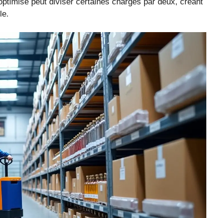
ptimisé peut diviser certaines charges par deux, créant
le.