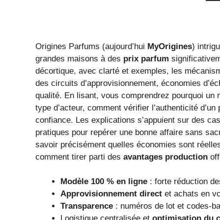
Origines Parfums (aujourd’hui
MyOrigines
) intri
grandes maisons à des
prix parfum
significativem
décortique, avec clarté et exemples, les mécanism
des circuits d’approvisionnement, économies d’éc
qualité. En lisant, vous comprendrez pourquoi un
type d’acteur, comment vérifier l’authenticité d’un
confiance. Les explications s’appuient sur des cas
pratiques pour repérer une bonne affaire sans sacr
savoir précisément quelles économies sont réelles
comment tirer parti des
avantages production
off
Modèle 100 % en ligne
: forte réduction de
Approvisionnement direct
et achats en v
Transparence
: numéros de lot et codes-bar
Logistique centralisée et
optimisation du c