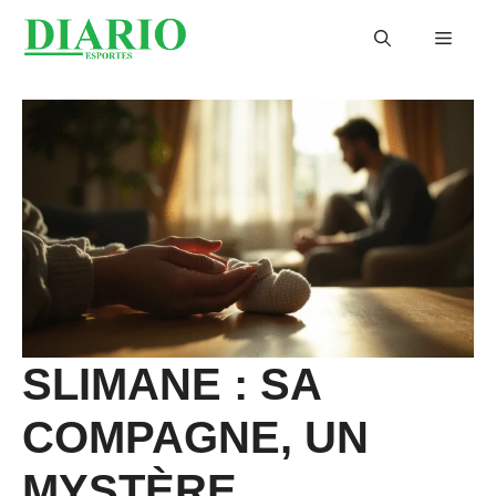
Aller
Menu
au
contenu
SLIMANE : SA
COMPAGNE, UN
MYSTÈRE