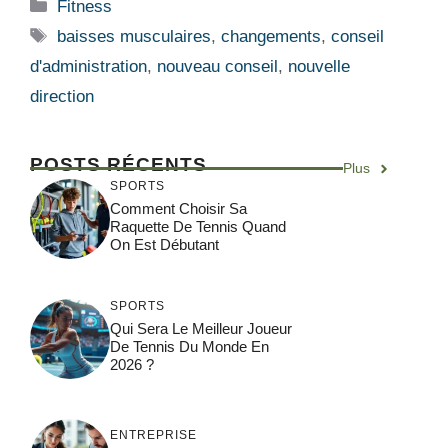
Catégories
Fitness
Étiquettes
baisses musculaires
,
changements
,
conseil
d'administration
,
nouveau conseil
,
nouvelle
direction
POSTS RÉCENTS
Plus
SPORTS
Comment Choisir Sa
Raquette De Tennis Quand
On Est Débutant
SPORTS
Qui Sera Le Meilleur Joueur
De Tennis Du Monde En
2026 ?
ENTREPRISE