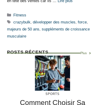
en tête des ventes car ils …
Lire plus
Catégories
Fitness
Étiquettes
crazybulk
,
développer des muscles
,
force
,
majeurs de 50 ans
,
suppléments de croissance
musculaire
POSTS RÉCENTS
Plus
SPORTS
Comment Choisir Sa