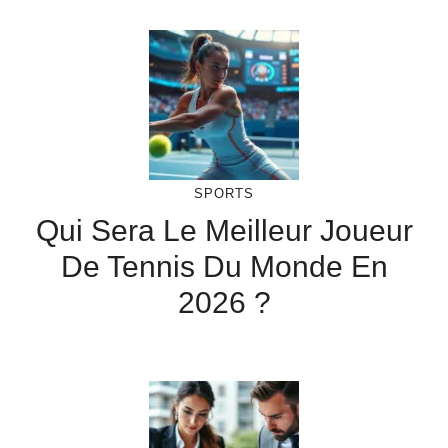
SPORTS
Qui Sera Le Meilleur Joueur
De Tennis Du Monde En
2026 ?