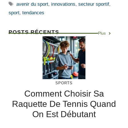
Étiquettes
avenir du sport
,
innovations
,
secteur sportif
,
sport
,
tendances
POSTS RÉCENTS
Plus
SPORTS
Comment Choisir Sa
Raquette De Tennis Quand
On Est Débutant