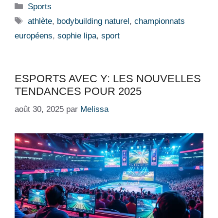
Catégories
Sports
Étiquettes
athlète
,
bodybuilding naturel
,
championnats
européens
,
sophie lipa
,
sport
ESPORTS AVEC Y: LES NOUVELLES
TENDANCES POUR 2025
août 30, 2025
par
Melissa