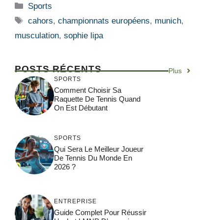
Catégories
Sports
Étiquettes
cahors
,
championnats européens
,
munich
,
musculation
,
sophie lipa
POSTS RÉCENTS
Plus
SPORTS
Comment Choisir Sa
Raquette De Tennis Quand
On Est Débutant
SPORTS
Qui Sera Le Meilleur Joueur
De Tennis Du Monde En
2026 ?
ENTREPRISE
Guide Complet Pour Réussir