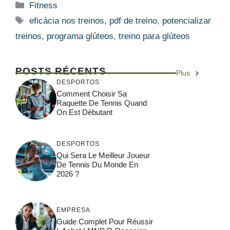
Categorias
Fitness
Etiquetas
eficácia nos treinos
,
pdf de treino
,
potencializar
treinos
,
programa glúteos
,
treino para glúteos
POSTS RÉCENTS
Plus
DESPORTOS
Comment Choisir Sa
Raquette De Tennis Quand
On Est Débutant
DESPORTOS
Qui Sera Le Meilleur Joueur
De Tennis Du Monde En
2026 ?
EMPRESA
Guide Complet Pour Réussir