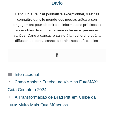
Dario
Dario, un auteur et journaliste exceptionnel, s’est fait
connaître dans le monde des médias grâce à son
engagement pour obtenir des informations précises et
accessibles. Avec une carrière riche en expériences
variées, Dario a consacré sa vie à la recherche et à la
diffusion de connaissances pertinentes et factuelles.
Categorias
Internacional
Como Assistir Futebol ao Vivo no FuteMAX:
Guia Completo 2024
A Transformação de Brad Pitt em Clube da
Luta: Muito Mais Que Músculos