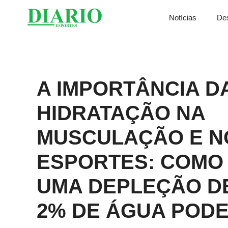
Saltar
Notícias
De
para
o
conteúdo
A IMPORTÂNCIA D
HIDRATAÇÃO NA
MUSCULAÇÃO E N
ESPORTES: COMO
UMA DEPLEÇÃO D
2% DE ÁGUA POD