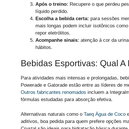
Após o treino:
Recupere o que perdeu pesa
líquido perdido.
Escolha a bebida certa:
para sessões meno
mais longas podem incluir isotônicos como
repor eletrólitos.
Acompanhe sinais:
atenção à cor da urina
hábitos.
Bebidas Esportivas: Qual A
Para atividades mais intensas e prolongadas, bebi
Powerade e Gatorade estão entre as líderes de m
Outros fabricantes renomados
incluem a Integral
fórmulas estudadas para absorção efetiva.
Alternativas naturais como o
Taeq Água de Coco
e
aditivos, boa pedida para quem prefere opções m
Crystal são ideais para hidratação básica durante