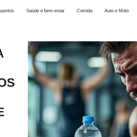
sportos
Saúde e bem-estar
Comida
Auto e Moto
A
OS
E
E