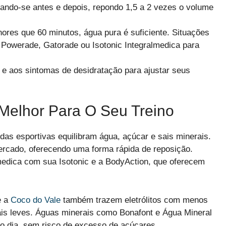
ndo-se antes e depois, repondo 1,5 a 2 vezes o volume
res que 60 minutos, água pura é suficiente. Situações
 Powerade, Gatorade ou Isotonic Integralmedica para
 e aos sintomas de desidratação para ajustar seus
 Melhor Para O Seu Treino
das esportivas equilibram água, açúcar e sais minerais.
ercado, oferecendo uma forma rápida de reposição.
medica com sua Isotonic e a BodyAction, que oferecem
 a
Coco do Vale
também trazem eletrólitos com menos
ais leves. Águas minerais como Bonafont e Água Mineral
 o dia, sem risco de excesso de açúcares.