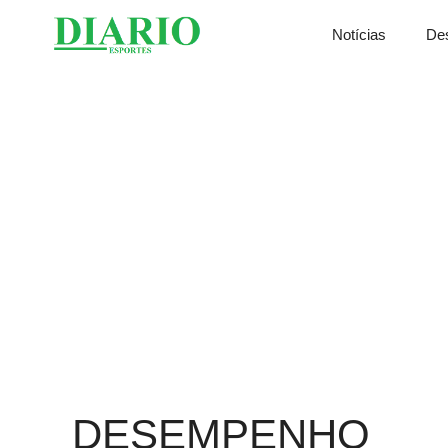
Saltar
Notícias
De
para
o
conteúdo
DESEMPENHO