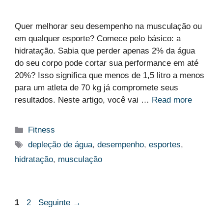
Quer melhorar seu desempenho na musculação ou
em qualquer esporte? Comece pelo básico: a
hidratação. Sabia que perder apenas 2% da água
do seu corpo pode cortar sua performance em até
20%? Isso significa que menos de 1,5 litro a menos
para um atleta de 70 kg já compromete seus
resultados. Neste artigo, você vai …
Read more
Categorias
Fitness
Etiquetas
depleção de água
,
desempenho
,
esportes
,
hidratação
,
musculação
Página
Página
1
2
Seguinte
→